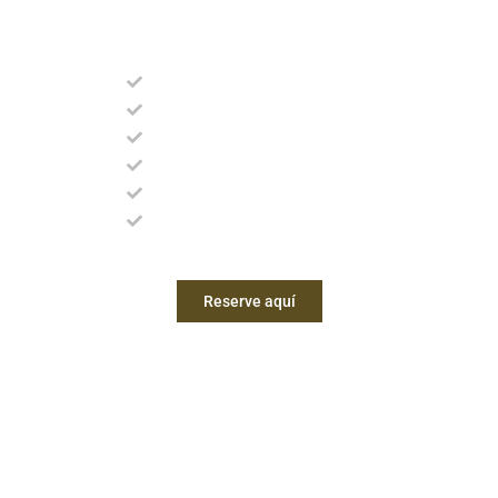
Servicios de La Frontera
Bar / restaurante
Wifi gratuita
Guardaequipaje
Recepción 24 horas
Servicio de limpieza diario
Ascensor
Reserve aquí