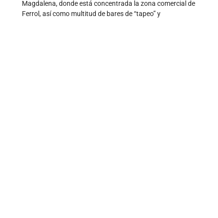
Magdalena, donde está concentrada la zona comercial de
Ferrol, así como multitud de bares de “tapeo” y
restaurantes de comida típica gallega.
Conoce El Ferrol
Ven a La Frontera en
Ferrol